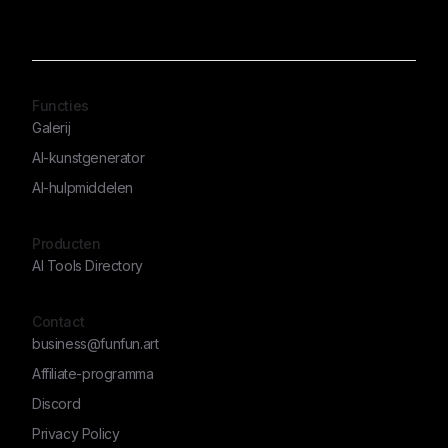
Functies
Galerij
AI-kunstgenerator
AI-hulpmiddelen
Producten
AI Tools Directory
Contact
business@funfun.art
Affiliate-programma
Discord
Privacy Policy