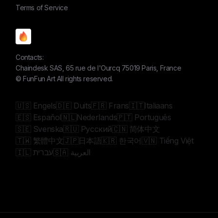
Terms of Service
Contacts:
Chaindesk SAS, 65 rue de l'Ourcq 75019 Paris, France
©
FunFun Art
All rights reserved.
🇺🇸 Engels
🇩🇪 Duits
🇫🇷 Frans
🇮🇹Italiaans
🇪🇸 Español
🇳🇱Nederlands
🇵🇹 Português
🇸🇪 Svenska
🇷🇺 Русский
🇨🇳 简体中文
🇹🇼 繁體中文
🇯🇵日本語
🇰🇷 한국어
🇻🇳 Tiếng Việt
🇸🇦 العربية
🇮🇱 עברית